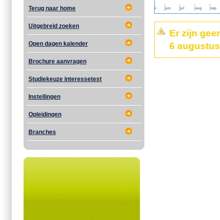
2025
Terug naar home
jul
aug
sep
okt
nov
dec
feb
mrt
apr
mei
jun
jul
aug
sep
Uitgebreid zoeken
Er zijn ge
Open dagen kalender
6 augustus
Brochure aanvragen
Studiekeuze interessetest
Instellingen
Opleidingen
Branches